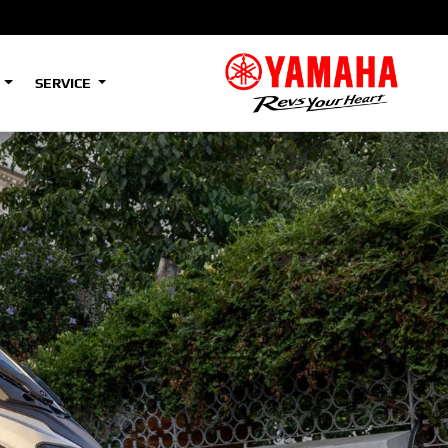
S
SERVICE
A2
e
Tenere
700
)
(Low)
35kW
A2
e
Tenere
700
Rally
35kW