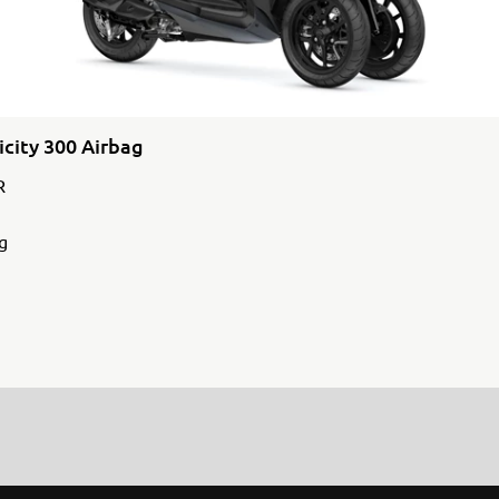
city 300 Airbag
R
g