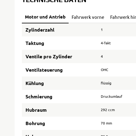
Motor und Antrieb
Fahrwerk vorne
Fahrwerk hi
Zylinderzahl
1
Taktung
4-Takt
Ventile pro Zylinder
4
Ventilsteuerung
OHC
Kühlung
flüssig
Schmierung
Druckumlauf
Hubraum
292 ccm
Bohrung
70 mm