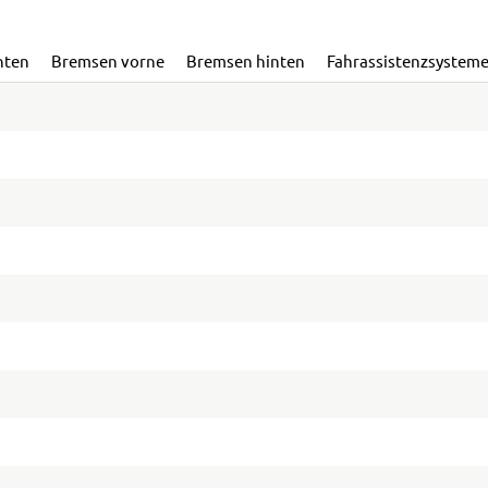
nten
Bremsen vorne
Bremsen hinten
Fahrassistenzsystem