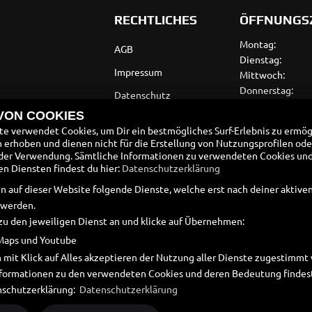
RECHTLICHES
ÖFFNUNGS
Montag:
AGB
Dienstag:
Impressum
Mittwoch:
Donnerstag:
Datenschutz
Freitag:
 VON COOKIES
Disclaimer
Samstag:
e verwendet Cookies, um Dir ein bestmögliches Surf-Erlebnis zu ermög
Sonntag:
Barrierefreiheit
erhoben und dienen nicht für die Erstellung von Nutzungsprofilen ode
der Verwendung. Sämtliche Informationen zu verwendeten Cookies un
Batteriegesetz
 Diensten findest du hier:
Datenschutzerklärung
Altölverordnung
n auf dieser Website folgende Dienste, welche erst nach deiner aktiv
 werden.
zu den jeweiligen Dienst an und klicke auf Übernehmen:
Maps und Youtube
 mit Klick auf Alles akzeptieren der Nutzung aller Dienste zugestimm
Informationen zu den verwendeten Cookies und deren Bedeutung findest
nschutzerklärung:
Datenschutzerklärung