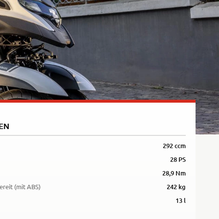
5R
EN
292 ccm
28 PS
28,9 Nm
ereit (mit ABS)
242 kg
13 l