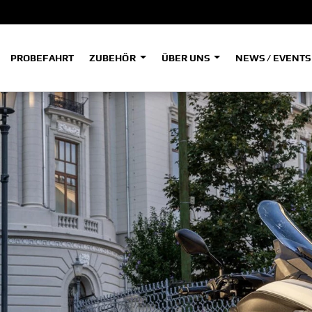
PROBEFAHRT
ZUBEHÖR
ÜBER UNS
NEWS / EVENT
ADVENTURE
A
A
HYPER NAKED
SPORT HERITAGE
Tenere
Tener
700
700
(Low
SPORT TOURING
SUPERSPORT
A2
A
Tenere
Tener
700
700
35kW
Rally
A
A1