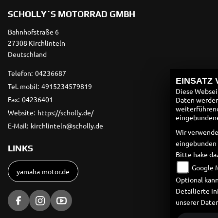
SCHOLLY´S MOTORRAD GMBH
Bahnhofstraße 6
27308 Kirchlinteln
Deutschland
Telefon:
04236687
EINSATZ
Tel. mobil:
4915234579819
Diese Webseit
Fax:
04236401
Daten werden 
weiterführen
Website:
https://scholly.de/
eingebundenen
E-Mail:
kirchlinteln@scholly.de
Wir verwende
eingebunden
LINKS
Bitte hake da
Google 
yamaha-motor.de
Optional kann
Detailierte 
unserer Date