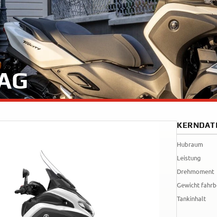
Tenere
WR12
700
World
Raid
BAG
KERNDAT
Hubraum
Leistung
Drehmoment
Gewicht fahrb
Tankinhalt