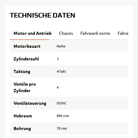
TECHNISCHE DATEN
Motor und Antrieb
Chassis
Fahrwerk vorne
Fahrwerk 
Motorbauart
Reihe
Zylinderzahl
3
Taktung
4-Takt
Ventile pro
4
Zylinder
Ventilsteuerung
DOHC
Hubraum
890 ccm
Bohrung
78 mm